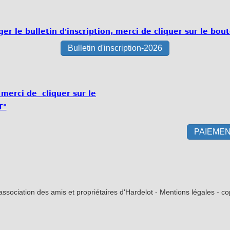
er le bulletin d'inscription, merci de cliquer sur le bo
Bulletin d'inscription-2026
erci de cliquer sur le
T"
PAIEME
ssociation des amis et propriétaires d'Hardelot - Mentions légales - c