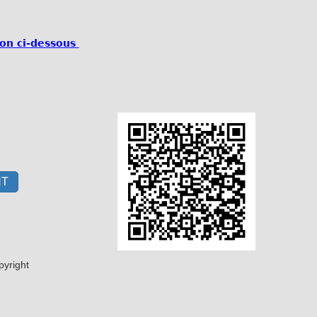
uton ci-dessous
NT
opyright